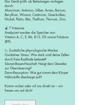
Das Gerät prüft, ob Belastungen vorliegen
durch:
Aluminium, Antimon, Silber, Arsen, Barium,
Beryllium, Wismut, Cadmium, Quecksilber,
Nickel, Platin, Blei, Thallium, Thorium, Zinn.
🍎 7 Vitamine
Analysiert werden die Speicher von:
Vitamin A, C, E, B6, B12, D3 sowie Folsäure
(B9).
📉 Zusätzliche physiologische Marker
Oxidativer Stress: Wie stark sind deine Zellen
durch freie Radikale belastet?
Säuren-Basen-Haushalt: Neigt dein Gewebe
zur Übersäuerung?
Darm-Resorption: Wie gut nimmt dein Körper
Nährstoffe überhaupt auf?
Komm vorbei oder ruf uns direkt an – wir
freuen uns auf dich!
Jetzt buchen