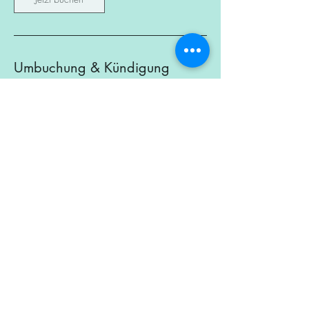
Umbuchung & Kündigung
Umbuchungen und Stornierungen sind bis zu
24 Stunden vor dem Termin selbstverständlich
kostenfrei möglich.
Sollte eine Absage kurzfristiger erfolgen oder
ein Termin ohne vorherige Mitteilung nicht
wahrgenommen werden können, behalten wir
uns vor, eine Ausfallgebühr zu erheben.
Vielen Dank für dein Verständnis und deine
Rücksicht – so tragen wir gemeinsam zu
einem reibungslosen Ablauf und fairen
Planungsmöglichkeiten für alle bei.
Kontaktangaben