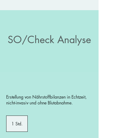
SO/Check Analyse
Erstellung von Nährstoffbilanzen in Echtzeit,
nicht-invasiv und ohne Blutabnahme.
1 Std.
1
S
t